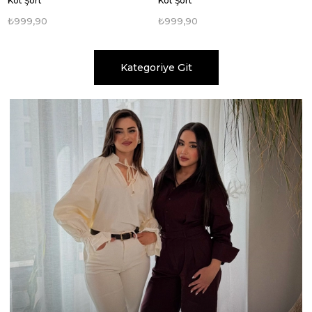
Kot Şort
Bağlamalı Gömlek Şort Takım
₺999,90
₺1.999,90
Kategoriye Git